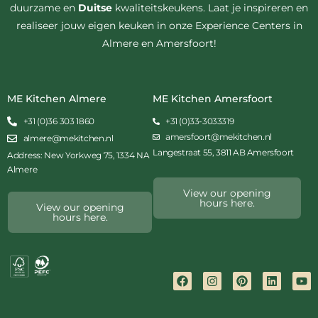
duurzame en
Duitse
kwaliteitskeukens. Laat je inspireren en
realiseer jouw eigen keuken in onze Experience Centers in
Almere en Amersfoort!
ME Kitchen Almere
ME Kitchen Amersfoort
+31 (0)36 303 1860
+31 (0)33-3033319
amersfoort@mekitchen.nl
almere@mekitchen.nl
Langestraat 55, 3811 AB Amersfoort
Address: New Yorkweg 75, 1334 NA
Almere
View our opening
hours here.
View our opening
hours here.