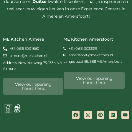
duurzame en
Duitse
kwaliteitskeukens. Laat je inspireren en
realiseer jouw eigen keuken in onze Experience Centers in
Almere en Amersfoort!
ME Kitchen Almere
ME Kitchen Amersfoort
+31 (0)36 303 1860
+31 (0)33-3033319
amersfoort@mekitchen.nl
almere@mekitchen.nl
Langestraat 55, 3811 AB Amersfoort
Address: New Yorkweg 75, 1334 NA
Almere
View our opening
hours here.
View our opening
hours here.